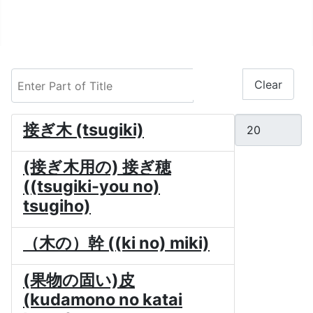
Enter Part of Title
Filter
Clear
Display #
接ぎ木 (tsugiki)
(接ぎ木用の) 接ぎ穂
((tsugiki-you no)
tsugiho)
（木の）幹 ((ki no) miki)
(果物の固い)皮
(kudamono no katai