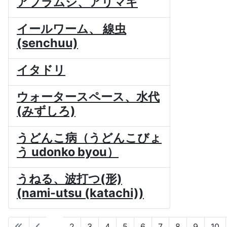
アブラムシ、アリマキ
イールワーム、 線虫
(senchuu)
イタドリ
ウォータースペース、水代
(みずしろ)
うどんこ病（うどんこびょ
う udonko byou）
うねる、波打つ(形)
(nami-utsu (katachi))
1
2
3
4
5
6
7
8
9
10