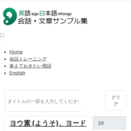
Home
会話トレーニング
覚えておきたい用語
English
タイトルの一部を入力してください
フィル
クリ
タ
ア
表示数
ヨウ素 (ようそ)、ヨード