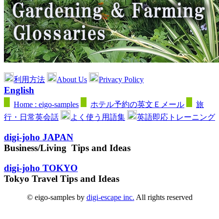
利用方法
About Us
Privacy Policy
English
Home : eigo-samples
ホテル予約の英文Ｅメール
旅
行・日常英会話
よく使う用語集
英語即応トレーニング
digi-joho JAPAN
Business/Living Tips and Ideas
digi-joho TOKYO
Tokyo Travel Tips and Ideas
© eigo-samples by
digi-escape inc.
All rights reserved