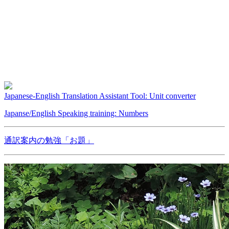
Japanese-English Translation Assistant Tool: Unit converter
Japanse/English Speaking training: Numbers
通訳案内の勉強「お題」