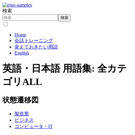
検索
検索
Home
会話トレーニング
覚えておきたい用語
English
英語・日本語 用語集: 全カテ
ゴリALL
状態遷移図
製造業
ビジネス
コンピュータ・IT