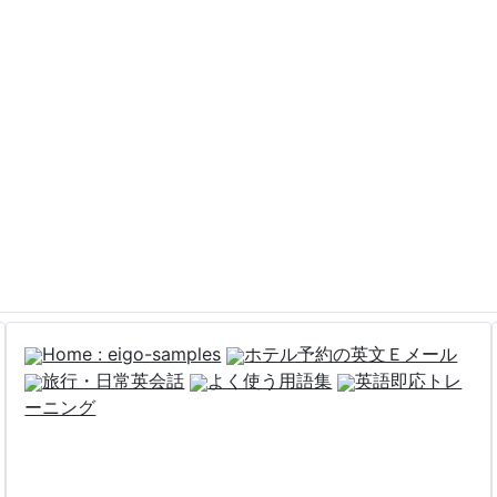
Home : eigo-samples
ホテル予約の英文Ｅメール
旅行・日常英会話
よく使う用語集
英語即応トレ
ーニング