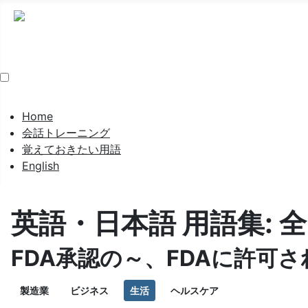
Home
会話トレーニング
覚えておきたい用語
English
英語・日本語 用語集: 
FDA承認の～、FDAに許可さ
製造業
ビジネス
生活
ヘルスケア