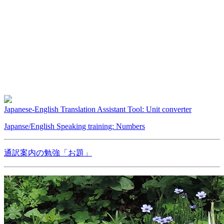
Japanese-English Translation Assistant Tool: Unit converter
Japanse/English Speaking training: Numbers
通訳案内の勉強「お題」