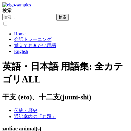
検索
検索
Home
会話トレーニング
覚えておきたい用語
English
英語・日本語 用語集: 全カテ
ゴリALL
干支 (eto)、十二支(juuni-shi)
伝統・歴史
通訳案内の「お題」
zodiac animal(s)