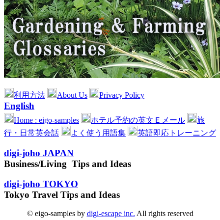
利用方法
About Us
Privacy Policy
English
Home : eigo-samples
ホテル予約の英文Ｅメール
旅
行・日常英会話
よく使う用語集
英語即応トレーニング
digi-joho JAPAN
Business/Living Tips and Ideas
digi-joho TOKYO
Tokyo Travel Tips and Ideas
© eigo-samples by
digi-escape inc.
All rights reserved