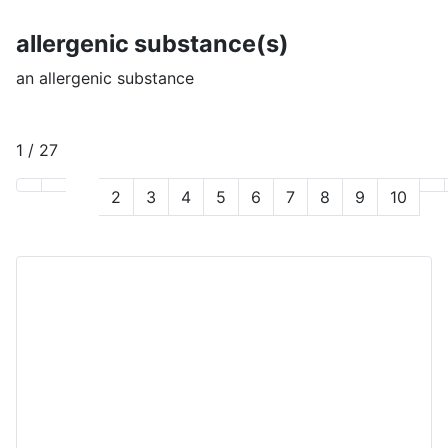
allergenic substance(s)
an allergenic substance
1 / 27
1
2
3
4
5
6
7
8
9
10