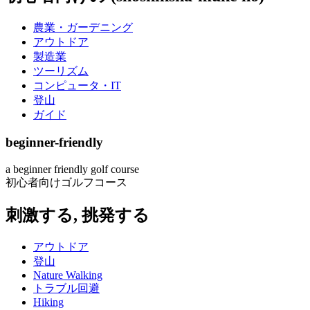
農業・ガーデニング
アウトドア
製造業
ツーリズム
コンピュータ・IT
登山
ガイド
beginner-friendly
a beginner friendly golf course
初心者向けゴルフコース
刺激する, 挑発する
アウトドア
登山
Nature Walking
トラブル回避
Hiking