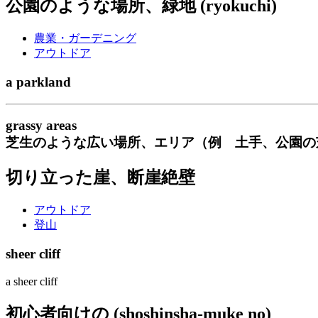
公園のような場所、緑地 (ryokuchi)
農業・ガーデニング
アウトドア
a parkland
grassy areas
芝生のような広い場所、エリア（例 土手、公園の
切り立った崖、断崖絶壁
アウトドア
登山
sheer cliff
a sheer cliff
初心者向けの (shoshinsha-muke no)