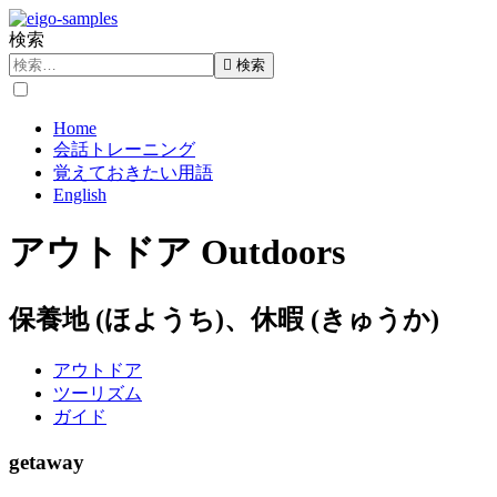
検索
検索
Home
会話トレーニング
覚えておきたい用語
English
アウトドア Outdoors
保養地 (ほようち)、休暇 (きゅうか)
アウトドア
ツーリズム
ガイド
getaway