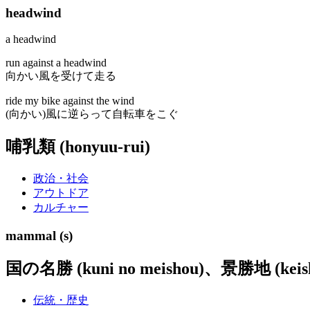
headwind
a headwind
run against a headwind
向かい風を受けて走る
ride my bike against the wind
(向かい)風に逆らって自転車をこぐ
哺乳類 (honyuu-rui)
政治・社会
アウトドア
カルチャー
mammal (s)
国の名勝 (kuni no meishou)、景勝地 (keish
伝統・歴史