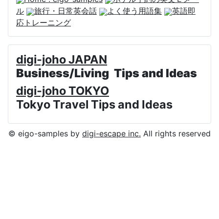
ル
旅行・日常英会話
よく使う用語集
英語即
応トレーニング
digi-joho JAPAN
Business/Living Tips and Ideas
digi-joho TOKYO
Tokyo Travel Tips and Ideas
© eigo-samples by
digi-escape inc.
All rights reserved