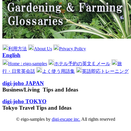
利用方法
About Us
Privacy Policy
English
Home : eigo-samples
ホテル予約の英文Ｅメール
旅
行・日常英会話
よく使う用語集
英語即応トレーニング
digi-joho JAPAN
Business/Living Tips and Ideas
digi-joho TOKYO
Tokyo Travel Tips and Ideas
© eigo-samples by
digi-escape inc.
All rights reserved