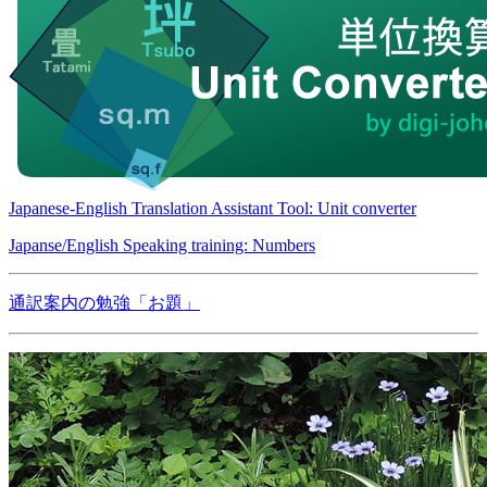
Japanese-English Translation Assistant Tool: Unit converter
Japanse/English Speaking training: Numbers
通訳案内の勉強「お題」