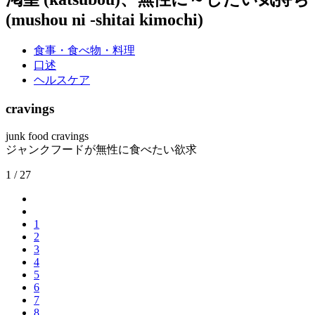
(mushou ni -shitai kimochi)
食事・食べ物・料理
口述
ヘルスケア
cravings
junk food cravings
ジャンクフードが無性に食べたい欲求
1 / 27
1
2
3
4
5
6
7
8