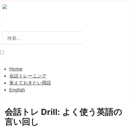
検索
検索
Home
会話トレーニング
覚えておきたい用語
English
会話トレ Drill: よく使う英語の
言い回し